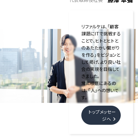
リファルケは、「顧客
課題にITで挑戦する
ことで、ヒトとヒトと
のあたたかい繋がり
を作る」をビジョンと
して掲げ、より良い社
会の実現を目指して
きました。
常に根底にあるの
は、「人」への想いで
す。
トップメッセー
ジへ