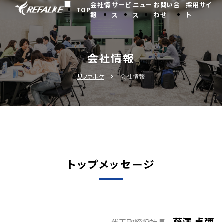
会社情
サービ
ニュー
お問い合
採用サイ
TOP
報
ス
ス
わせ
ト
会社情報
リファルケ
会社情報
トップメッセージ
藤澤 卓彌
代表取締役社長